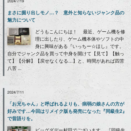
2024/7/19
まさに掘り出しモノ…？ 意外と知らないジャンク品の
魅力について
どうもこんにちは！ 最近、ゲーム機を修
理に出したり、ゲーム機本体やソフトの中
身に興味がある『いっちー☆ほし』です。
自分でジャンク品を買って中身を開けて【見て】【触っ
て】【分解】【戻せなくなる…】と、時間があれば四苦
八苦 ...
2024/7/11
「お兄ちゃん」と呼ばれるよりも、病弱の娘さんの方が
好みです…今回はリメイク版も発売になった『同級生2』
で昔語りを。
ビッグダデー村田でございます。 『同級生