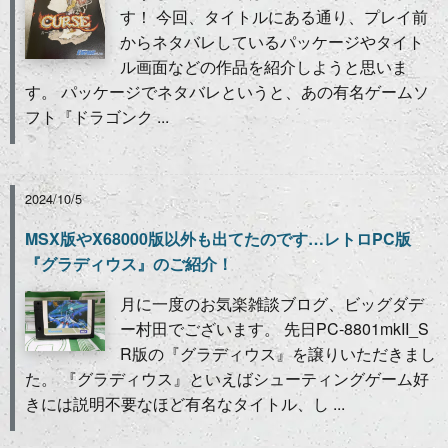
す！ 今回、タイトルにある通り、プレイ前
からネタバレしているパッケージやタイト
ル画面などの作品を紹介しようと思いま
す。 パッケージでネタバレというと、あの有名ゲームソ
フト『ドラゴンク ...
2024/10/5
MSX版やX68000版以外も出てたのです…レトロPC版
『グラディウス』のご紹介！
月に一度のお気楽雑談ブログ、ビッグダデ
ー村田でございます。 先日PC-8801mkII_S
R版の『グラディウス』を譲りいただきまし
た。 『グラディウス』といえばシューティングゲーム好
きには説明不要なほど有名なタイトル、し ...