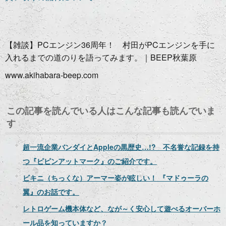
【雑談】PCエンジン36周年！ 村田がPCエンジンを手に
入れるまでの道のりを語ってみます。｜BEEP秋葉原
www.akihabara-beep.com
この記事を読んでいる人はこんな記事も読んでいま
す
超一流企業バンダイとAppleの黒歴史…!? 不名誉な記録を持
つ『ピピンアットマーク』のご紹介です。
ビキニ（ちっくな）アーマー姿が眩しい！ 『マドゥーラの
翼』のお話です。
レトロゲーム機本体など、なが～く安心して遊べるオーバーホ
ール品を知っていますか？