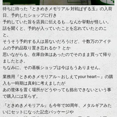
待ちに待った『ときめきメモリアル 対戦ぱずる玉』の入荷
日、予約したショップに行き
予約していた旨を店員に伝えるも…なんか挙動が怪しい。
話を聞くと、予約が入っていたことを忘れていたとのこ
と。
そうそう予約する人は居ないだろうけど、十数万のアイテ
ムの予約品取り置き忘れるか？ とか
思いながらも、在庫自体はあったのでそのまま買って帰り
ましたとさ。
ちなみに、その基板ショップは今はもうありません。
業務用『ときめきメモリアル～おしえてyour heart～』の購
入も一時期は真剣に考えましたが
あの筐体を置く場所がどうやっても捻出できないという事
で購入には至らず。
『ときめきメモリアル』も今年で30周年、メタルギアみた
いにセットになった記念パッケージや