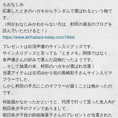
もおなじみ
応募したときのハガキからランダムで選ばれるという物で
す。
（何がおなじみかわからない方は、村田の過去のブログを
読んでいただけると！）
https://www.akihabara-beep.com/7694/
プレゼントは出演声優のサイン入りグッズです。
サイン入りグッズと言っても『ときメモ』関係ではなく、
各声優さんの好みで選んだ品物だったようです。
…そして抽選の末、村田のハガキが選ばれ当選！
当選アイテムは古式ゆかり役の黒崎彩子さんサイン入りマ
フラーでした。
しかし村田の手元にこのマフラーが届くことは無かったの
です。
何故届かなかったかというと、代理で行って貰った友人Aが
朝日奈夕子のファンでありまして、
朝日奈夕子役の鉄砲塚葉子さんのプレゼントが当選された