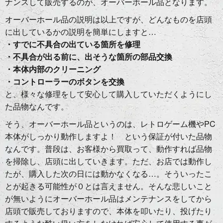
ナンスして販売するのが、オーバーホール品となります。
オーバーホール品の説明は以上ですが、どんなものを店頭
に出しているかの説明を簡単にしますと…
・すでに不具合の出ている箇所を修理
・不具合が出る前に、出そうな箇所の部品交換
・本体内部のクリーニング
・コントローラーのボタンを交換
と、様々な修理をして安心して購入していただくようにし
た品物なんです。
そう、オーバーホール品というのは、レトロゲーム機やPC
本体がしっかり動作しますよ！ という保証が付いた品物
なんです。普段は、お客様から買取って、動作すれば品物
を掃除し、店頭に出していきます。ただ、お店では動作し
たが、購入した次の日には動かなくなる…。そういったこ
とが起きる可能性が０とは言えません。そんな悲しいこと
が無いようにオーバーホール品はメンテナンスをしてから
店頭で販売しておりますので、本体を叩いたり、投げたり