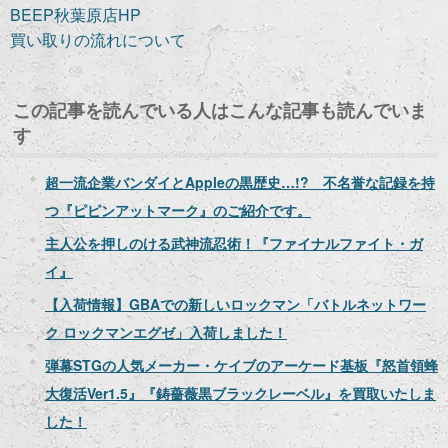
BEEP秋葉原店HP
買い取りの流れについて
この記事を読んでいる人はこんな記事も読んでいま
す
超一流企業バンダイとAppleの黒歴史…!? 不名誉な記録を持
つ『ピピンアットマーク』のご紹介です。
主人公を押しのける武神流忍術！『ファイナルファイト・ガ
イ』
【入荷情報】GBAでの新しいロックマン「バトルネットワー
ク ロックマンエグゼ」入荷しました！
弾幕STGの人気メーカー・ケイブのアーケード基板『怒首領蜂
大復活Ver1.5』『鋳薔薇黒ブラックレーベル』を買取いたしま
した！