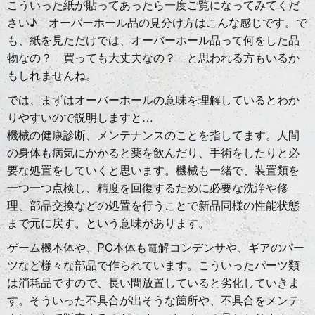
こういった紙が貼ってあったら一度ご覧になってみてくだ
さい♪ オーバーホール品の見分け方はこんな感じです。で
も、紙を見ただけでは、オーバーホール品って何をした品
物なの？ 買っても大丈夫なの？ と思われる方もいるか
もしれませんね。
では、まずはオーバーホールの意味を理解しているとわか
りやすいので説明しますと…
機械の健康診断、メンテナンスのことを指してます。人間
の身体も病気にかかると薬を飲んだり、手術をしたりと必
要な処置をしていくと思います。機械も一緒で、装置類を
一つ一つ点検し、精度を回復するために必要な洗浄や修
理、部品交換などの処置を行うことで新品同様の性能状態
まで元に戻す。という意味があります。
ゲーム機本体や、PC本体も電解コンデンサや、ギアのパー
ツなど様々な部品で作られています。こういったパーツ類
は消耗品ですので、長い間放置していると劣化していきま
す。そういった不具合が出そうな箇所や、不具合をメンテ