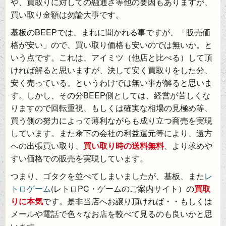
や、買取りに対しての融通さ等他の要因もありますが、
買い取り金額は勿論大事です。
基板のBEEPでは、まれに聞かれる事ですが、「販売価
格が安い」ので、買い取り価格も安いのでは無いか。と
いう点です。これは、アイミツ（他店と比べる）して頂
ければ解ると思いますが、決して安く買取りをした分、
安く売っている。というわけでは無い事が解ると思いま
す。しかし、その分BEEP側としては、経営が苦しくな
りますので回転重視、もしくは確実な相場の見極め等、
買う側の努力によって薄利ながらも成り立つ商売を実現
しています。また傘下の会社の利益還元等により、遠方
への出張買い取り、
買い取り時の送料無料
、より求めや
すい価格での販売を実現しています。
つまり、ゴタクを並べてしまいましたが、基板、また
レ
トロゲーム
(レトロPC・ゲームのご案内サイト）の
買取
りに本気
です。是非当店へお譲り頂ければ・・もしくは
メールや電話で色々なお店を較べて見るのも良いかと思