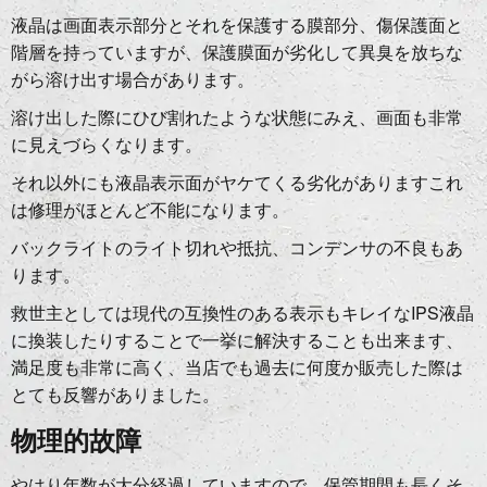
液晶は画面表示部分とそれを保護する膜部分、傷保護面と
階層を持っていますが、保護膜面が劣化して異臭を放ちな
がら溶け出す場合があります。
溶け出した際にひび割れたような状態にみえ、画面も非常
に見えづらくなります。
それ以外にも液晶表示面がヤケてくる劣化がありますこれ
は修理がほとんど不能になります。
バックライトのライト切れや抵抗、コンデンサの不良もあ
ります。
救世主としては現代の互換性のある表示もキレイなIPS液晶
に換装したりすることで一挙に解決することも出来ます、
満足度も非常に高く、当店でも過去に何度か販売した際は
とても反響がありました。
物理的故障
やはり年数が大分経過していますので、保管期間も長くそ