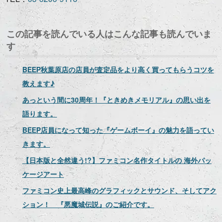
この記事を読んでいる人はこんな記事も読んでいま
す
BEEP秋葉原店の店員が査定品をより高く買ってもらうコツを
教えます♪
あっという間に30周年！『ときめきメモリアル』の思い出を
語ります。
BEEP店員になって知った『ゲームボーイ』の魅力を語ってい
きます。
【日本版と全然違う!?】ファミコン名作タイトルの 海外パッ
ケージアート
ファミコン史上最高峰のグラフィックとサウンド、そしてアク
ション！ 『悪魔城伝説』のご紹介です。