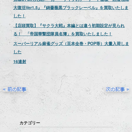
大復活Ver1.5』『鋳薔薇黒ブラックレーベル』を買取いたしま
した！
【店頭買取】『サクラ大戦』本編とは違う初期設定が見られ
る！ 「帝国華撃団隊員名簿」を買取いたしました！
スーパーリアル麻雀グッズ（豆本全巻・POP等）大量入荷しま
した
16連射
カテゴリー