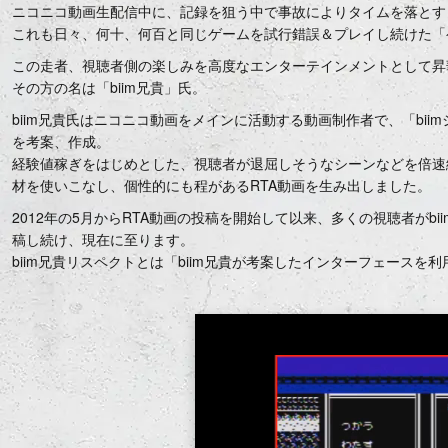
ニコニコ動画生配信中に、記録を狙う中で事故によりタイムを落とす
これも日々、何十、何百と同じゲームを試行錯誤＆プレイし続けた「
この走者、視聴者側の楽しみを高度なエンターテインメントとして昇
その方の名は「biim兄貴」氏。
biim兄貴氏はニコニコ動画をメインに活動する動画制作者で、「bi
を考案、作成。
経験値稼ぎをはじめとした、視聴者が退屈しそうなシーンなどを倍速
材を使いこなし、個性的にも程があるRTA動画を生み出しました。
2012年の5月からRTA動画の投稿を開始して以来、多くの視聴者がb
稿し続け、現在に至ります。
biim兄貴リスペクトとは「biim兄貴が考案したインターフェースを