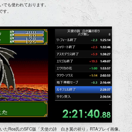
合いでも使われております。
です。
て頂いたRos氏のSFC版「天使の詩 白き翼の祈り」RTAプレイ画像。