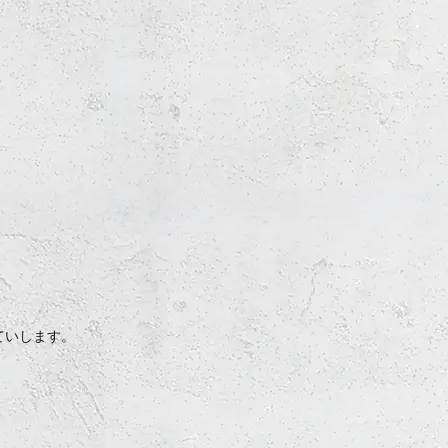
ていします。
！