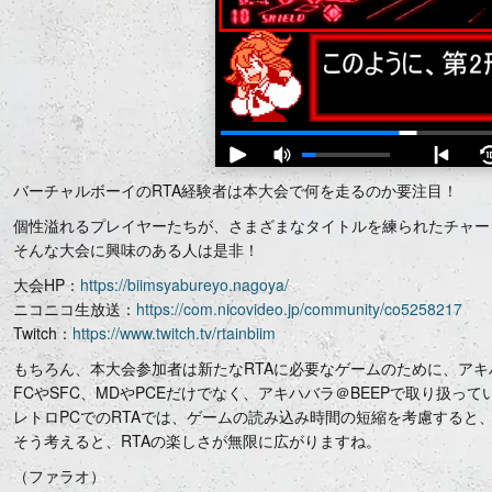
バーチャルボーイのRTA経験者は本大会で何を走るのか要注目！
個性溢れるプレイヤーたちが、さまざまなタイトルを練られたチャー
そんな大会に興味のある人は是非！
大会HP：
https://biimsyabureyo.nagoya/
ニコニコ生放送：
https://com.nicovideo.jp/community/co5258217
Twitch：
https://www.twitch.tv/rtainbiim
もちろん、本大会参加者は新たなRTAに必要なゲームのために、アキ
FCやSFC、MDやPCEだけでなく、アキハバラ＠BEEPで取り扱って
レトロPCでのRTAでは、ゲームの読み込み時間の短縮を考慮すると
そう考えると、RTAの楽しさが無限に広がりますね。
（ファラオ）