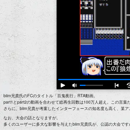
biim兄貴氏のFCのタイトル「百鬼夜行」RTA動画。
part1とpart2の動画を合わせて総再生回数は100万人超え。この
さらに、biim兄貴が考案したインターフェースの知名度も高く、某
なお、大会の話となりますが。
多くのユーザーに多大な影響を与えたbiim兄貴氏が、公認の大会で