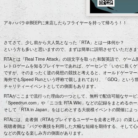
アキハバラ＠BEEPに来店したらフライヤーを持って帰ろう！！
さてさて、少し前から大人気となった「RTA」とは一体何か？
という方も多いと思いますので、まずは簡単に説明させていただきま
RTAとは『Real Time Attack』の頭文字を取った和製英語で
レトロゲームを知るプレイヤーであれば、ゲーセンで「いかに長くゲ
ですが、そのまったく逆の発想の競技と考えると、オールドゲーマー
海外でもSpeed Runという呼称で親しまれており、「GDQ」と
チャリティーイベントとしての側面もあります。
RTAがここまで流行った理由の一つとして、無料で配信可能なサー
「Speedrun.com」や「ニコ生 RTA Wiki」などの記録を
そして「RTA in Japan」をはじめとする大規模イベントの開催
RTAには、走者側（RTAをプレイするユーザーを走者と呼ぶ）の楽
視聴者側は「バグや裏技を利用した大幅な短縮を期待する、そして心
などの異なる楽しみ方の側面があります。