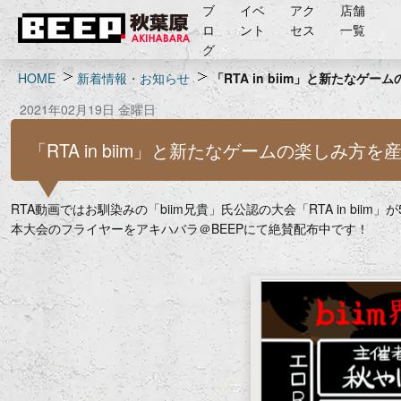
ブ
イベ
アク
店舗
ロ
ント
セス
一覧
グ
HOME
新着情報・お知らせ
「RTA in biim」と新たなゲ
2021年02月19日 金曜日
「RTA in biim」と新たなゲームの楽しみ方
RTA動画ではお馴染みの「biim兄貴」氏公認の大会「RTA in biim
本大会のフライヤーをアキハバラ＠BEEPにて絶賛配布中です！