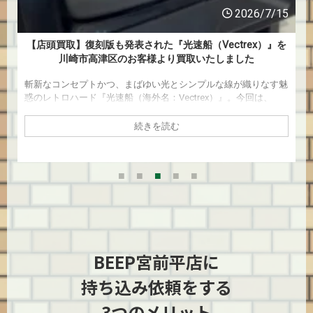
2026/7/8
【店頭買取】時代を変えたSANYOの名機『U4 W80』を横浜
市青葉区のお客様より買取いたしました
ゲームはもちろん、音楽、映画など、あらゆるエンターテインメ
ントが大躍進を遂げた1980年代。音楽を聴くための主要な手段
であった「ラジカセ（ラジオカセットレコーダー）」もまた、こ
の時代に大きな進化を遂げました。 今回は、そんなラジカセの
続きを読む
歴史を語る上で欠かせない三洋電機（SANYO）の歴史的名機、
「サラウンドU4 W80」を横浜市青葉区のお客様より宮前平店に
てお譲りいただきましたので、ご紹介いたします！ 巨大化・高
スペック化が進んだ70年代のラジカセ事情 ラジカセの歴史はか
なり古く、1966年にオランダのフィ …
BEEP宮前平店に
持ち込み依頼をする
3つのメリット