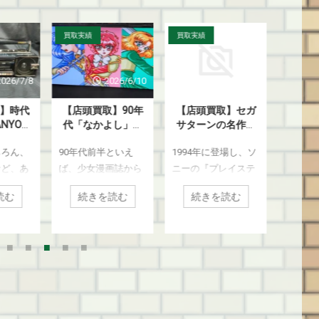
買取実績
買取実績
買取実績
2026/7/8
2026/6/10
2026/7/29
】時代
【店頭買取】90年
【店頭買取】セガ
【店頭
NYOの
代「なかよし」黄
サターンの名作！
戯王』
W80』を
金期が蘇る！『セ
『パロディウス』
た懐か
ちろん、
90年代前半といえ
1994年に登場し、ソ
現在、
区のお
ーラームーン』＆
『コットン』シリ
ディン
取いた
『魔法騎士レイア
ーズを川崎市高津
コレク
など、あ
ば、少女漫画誌から
ニーの『プレイステ
誇って
た
ース』のコレクシ
区のお客様より買
浜市都
ターテイ
飛び出したキャラた
ーション』と次世代
王』『
ョンを川崎市のお
取いたしました
様より
読む
続きを読む
続きを読む
続
大躍進を
ちがアニメやゲーム
機戦争で熱い対決を
『ワン
客様より買取いた
年代。音
の世界をも席巻し、
繰り広げたセガのハ
レーデ
しました
めの主要
社会現象にまで上り
ード『セガサター
ゲーム（
った「ラ
詰めた大流行の時代
ン』。 3Dポリゴンの
かし、
ジオカセ
でした。 その中で
処理に長けていたプ
ドを触
ダー）」
も、当時の「なかよ
レステに対し、サタ
な方な
の時代に
し」を牽引し、世の
ーンは2D描画能力に
り、実
を遂げま
女児のみならずアニ
極めて優れており、
れてい