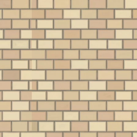
ームは、実質
いただきました！ 本
した。 今回は、そん
メ
目」にあたる
機はゲーム史におい
なラジカセの歴史を
せ
存知でしょう
て、まるで花火のよ
語る上で欠かせない
ば
日は、宮前平
うに強烈な光を放
三洋電機（SANYO）
戦
もアクセスの
ち、駆け抜けていっ
の歴史的名機、「サ
ン
浜市都筑区の
た伝説のハードで
ラウンドU4 W80」を
イ
より店頭買取
す。今回はその軌跡
横浜市青葉区のお客
う
譲りいただい
と魅力を、最新のニ
様より宮前平店にて
当
TCGの「オ
ュースを交えつつ振
お譲りいただきまし
『
（原点）」と
り返ってみたいと思
たので、ご紹介いた
の
る懐かしのア
います。 光速船
します！ 巨大化・高
ン
たちを振り返
（Vectrex）とは
スペック化が進んだ
市
たいと思いま
1983年にバンダイか
70年代のラジカセ事
宮
ンダイ版『遊
ら発売された家庭用
情 ラジカセの歴史は
み
最初に紹介す
ゲーム機で、元は
かなり古く、1966年
魔
、言わずと知
General Consum …
にオランダのフィ …
（S
戯王OCG …
月