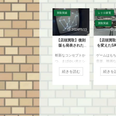
買取実績
買取実績
レトロ家電
買取実績
/29
2026/7/22
2026/7/15
ガ
【店頭買取】『遊
【店頭買取】復刻
【店頭買取
！
戯王』を中心とし
版も発表された
を変えたSA
』
た懐かしのトレー
『光速船
名機『U4 
、ソ
現在、絶大な人気を
斬新なコンセプトか
ゲームはも
リ
ディングカードの
（Vectrex）』を川
横浜市青葉
津
コレクションを横
崎市高津区のお客
客様より買
テ
誇っている『遊戯
つ、まばゆい光とシ
音楽、映画
買
浜市都筑区のお客
様より買取いたし
しまし
代
王』『デジモン』
ンプルな線が織りな
らゆるエン
た
様より買取いたし
ました
続きを読む
続きを読む
続きを
を
『ワンピース』のト
す魅惑のレトロハー
ンメントが
ました
ハ
レーディングカード
ド『光速船（海外
遂げた1980
ゲーム（TCG）。し
名：Vectrex）』。今
楽を聴くた
ンの
かし、当時からカー
回は、BEEP宮前平店
な手段であ
プ
ドを触っていたコア
近隣の神奈川県川崎
ジカセ（ラ
タ
な方ならご存知の通
市高津区のお客様よ
ットレコー
力に
り、実は現在展開さ
り、非常に状態の良
もまた、こ
、
れているこれらのカ
い本体をお持ち込み
大きな進化