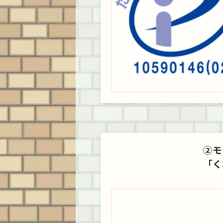
②モ
「く