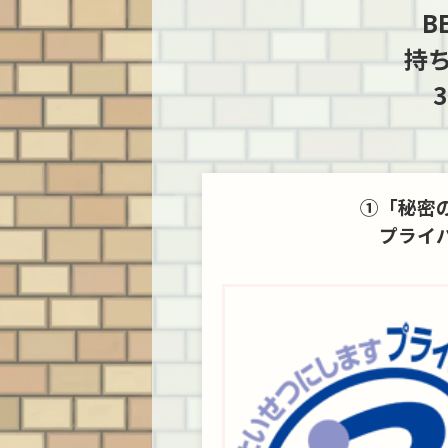
B
稼
ードゲームは、実質
いただきました！ 本
した。 今回
闘ゲ
「2代目」にあたる
機はゲーム史におい
なラジカセ
持
ン
のをご存知でしょう
て、まるで花火のよ
語る上で欠
オ
か？ 本日は、宮前平
うに強烈な光を放
三洋電機（SA
多
店からもアクセスの
ち、駆け抜けていっ
の歴史的名
か
良い横浜市都筑区の
た伝説のハードで
ラウンドU4 
機
お客様より店頭買取
す。今回はその軌跡
横浜市青葉
EP
にてお譲りいただい
と魅力を、最新のニ
様より宮前
①「秘密
ク
た、人気TCGの「オ
ュースを交えつつ振
お譲りいた
市
リジン（原点）」と
り返ってみたいと思
たので、ご
プライ
り
も呼べる懐かしのア
います。 光速船
します！ 巨
い
イテムたちを振り返
（Vectrex）とは
スペック化
を
ってみたいと思いま
1983年にバンダイか
70年代のラ
ー
す！ バンダイ版『遊
ら発売された家庭用
情 ラジカセ
ご
戯王』 最初に紹介す
ゲーム機で、元は
かなり古く、1
るのは、言わずと知
General Consum …
にオランダの
れた『遊戯王OCG …