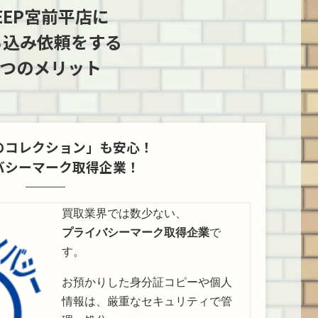
EEP宮前平店に
は、そん
メファンをも熱狂さ
ゲームセンターで稼
ードゲ
の歴史を
せた2大巨頭といえ
働していた2D格闘ゲ
「2代
ち込み依頼をする
かせない
ば、やはり『美少女
ームやシューティン
のをご
3つのメリット
NYO）
戦士セーラームー
グゲームのハイクオ
か？ 本
機、「サ
ン』と『魔法騎士レ
リティな移植で、多
店から
W80」を
イアース』でしょ
くのコアなファンか
良い横
区のお客
う。 今回は、そんな
ら深く愛された名機
お客様
平店にて
当時の熱気を感じる
です。 今回は、BEEP
にてお
のコレクション」も安心！
だきまし
『なかよし』連載作
宮前平店からもアク
た、人気
紹介いた
の貴重なコレクショ
セスしやすい川崎市
リジン
バシーマーク取得企業！
大化・高
ンを、神奈川県川崎
高津区のお客様より
も呼べ
が進んだ
市のお客様よりBEEP
お持ち込みいただい
イテム
ジカセ事
宮前平店へお持ち込
た、セガサターンを
ってみ
買取業界では数少ない、
の歴史は
みいただきました！
代表する名作シュー
す！ バ
プライバシーマーク取得企業
で
966年
魔法騎士レイアース
ティングゲームをご
戯王』 
す。
フィ …
（SFC版） 1995年9
紹介いたします！
るのは
月29日にト …
『パロデ …
れた『遊
お預かりした身分証コピーや個人
情報は、厳重なセキュリティで管