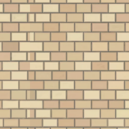
買取実績
レトロ家電
買
買取実績
2026/7/22
2026/7/15
2026/7/8
買取】『遊
【店頭買取】復刻
【店頭買取】時代
【
を中心とし
版も発表された
を変えたSANYOの
しのトレー
『光速船
名機『U4 W80』を
絶大な人気を
斬新なコンセプトか
ゲームはもちろん、
9
グカードの
（Vectrex）』を川
横浜市青葉区のお
ションを横
崎市高津区のお客
客様より買取いた
いる『遊戯
つ、まばゆい光とシ
音楽、映画など、あ
ば
筑区のお客
様より買取いたし
しました
デジモン』
ンプルな線が織りな
らゆるエンターテイ
飛
買取いたし
ました
きを読む
続きを読む
続きを読む
ピース』のト
す魅惑のレトロハー
ンメントが大躍進を
ち
ました
ィングカード
ド『光速船（海外
遂げた1980年代。音
の
TCG）。し
名：Vectrex）』。今
楽を聴くための主要
社
当時からカー
回は、BEEP宮前平店
な手段であった「ラ
詰
っていたコア
近隣の神奈川県川崎
ジカセ（ラジオカセ
で
らご存知の通
市高津区のお客様よ
ットレコーダー）」
も
は現在展開さ
り、非常に状態の良
もまた、この時代に
し
るこれらのカ
い本体をお持ち込み
大きな進化を遂げま
女