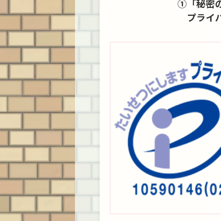
①「秘密
ク
た、人気TCGの「オ
ュースを交えつつ振
お譲りいた
市
リジン（原点）」と
り返ってみたいと思
たので、ご
プライ
り
も呼べる懐かしのア
います。 光速船
します！ 巨
い
イテムたちを振り返
（Vectrex）とは
スペック化
を
ってみたいと思いま
1983年にバンダイか
70年代のラ
ー
す！ バンダイ版『遊
ら発売された家庭用
情 ラジカセ
ご
戯王』 最初に紹介す
ゲーム機で、元は
かなり古く、1
るのは、言わずと知
General Consum …
にオランダの
れた『遊戯王OCG …