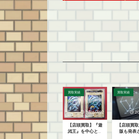
買取実績
買取実績
レトロ家電
買取実績
/29
2026/7/22
2026/7/15
ガ
【店頭買取】『遊
【店頭買取】復刻
【店頭買取
！
戯王』を中心とし
版も発表された
を変えたSA
』
た懐かしのトレー
『光速船
名機『U4 