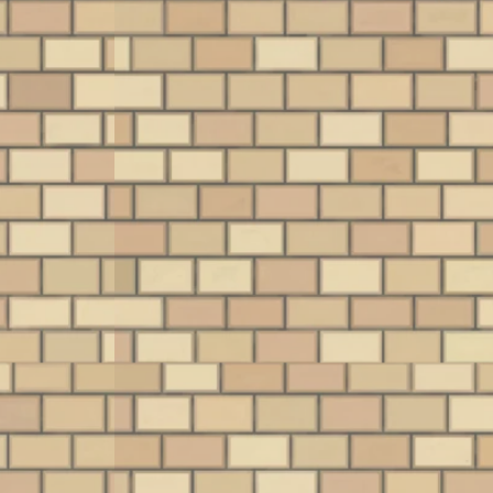
買取実績
レトロ家電
買
買取実績
2026/7/22
2026/7/15
2026/7/8
買取】『遊
【店頭買取】復刻
【店頭買取】時代
【
を中心とし
版も発表された
を変えたSANYOの
しのトレー
『光速船
名機『U4 W80』を