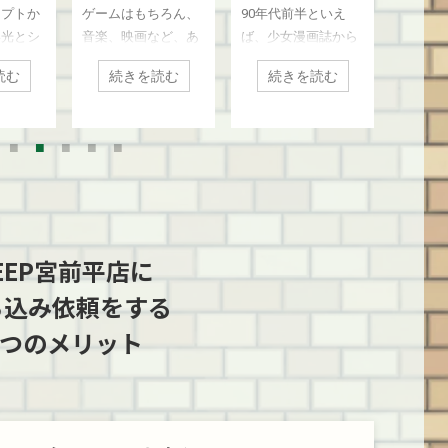
ちろん、
90年代前半といえ
1994年に登場し、ソ
現在、
区のお
ーラームーン』＆
『コットン』シリ
ディン
取いた
『魔法騎士レイア
ーズを川崎市高津
コレク
など、あ
ば、少女漫画誌から
ニーの『プレイステ
誇って
た
ース』のコレクシ
区のお客様より買
浜市都
ターテイ
飛び出したキャラた
ーション』と次世代
王』『
ョンを川崎市のお
取いたしました
様より
読む
続きを読む
続きを読む
続
大躍進を
ちがアニメやゲーム
機戦争で熱い対決を
『ワン
客様より買取いた
年代。音
の世界をも席巻し、
繰り広げたセガのハ
レーデ
しました
めの主要
社会現象にまで上り
ード『セガサター
ゲーム（
った「ラ
詰めた大流行の時代
ン』。 3Dポリゴンの
かし、
ジオカセ
でした。 その中で
処理に長けていたプ
ドを触
ダー）」
も、当時の「なかよ
レステに対し、サタ
な方な
の時代に
し」を牽引し、世の
ーンは2D描画能力に
り、実
を遂げま
女児のみならずアニ
極めて優れており、
れてい
EEP宮前平店に
は、そん
メファンをも熱狂さ
ゲームセンターで稼
ードゲ
の歴史を
せた2大巨頭といえ
働していた2D格闘ゲ
「2代
ち込み依頼をする
かせない
ば、やはり『美少女
ームやシューティン
のをご
3つのメリット
NYO）
戦士セーラームー
グゲームのハイクオ
か？ 本
機、「サ
ン』と『魔法騎士レ
リティな移植で、多
店から
W80」を
イアース』でしょ
くのコアなファンか
良い横
区のお客
う。 今回は、そんな
ら深く愛された名機
お客様
平店にて
当時の熱気を感じる
です。 今回は、BEEP
にてお