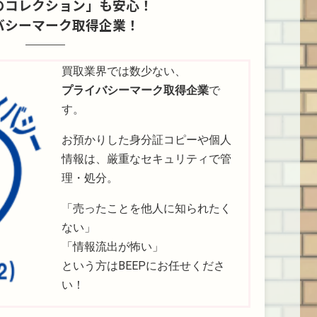
のコレクション」も安心！
だきまし
『なかよし』連載作
宮前平店からもアク
た、人気
紹介いた
の貴重なコレクショ
セスしやすい川崎市
リジン
バシーマーク取得企業！
大化・高
ンを、神奈川県川崎
高津区のお客様より
も呼べ
が進んだ
市のお客様よりBEEP
お持ち込みいただい
イテム
ジカセ事
宮前平店へお持ち込
た、セガサターンを
ってみ
買取業界では数少ない、
の歴史は
みいただきました！
代表する名作シュー
す！ バ
プライバシーマーク取得企業
で
966年
魔法騎士レイアース
ティングゲームをご
戯王』 
す。
フィ …
（SFC版） 1995年9
紹介いたします！
るのは
月29日にト …
『パロデ …
れた『遊
お預かりした身分証コピーや個人
情報は、厳重なセキュリティで管
理・処分。
「売ったことを他人に知られたく
ない」
「情報流出が怖い」
という方はBEEPにお任せくださ
い！