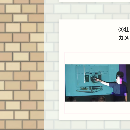
②社
カメ