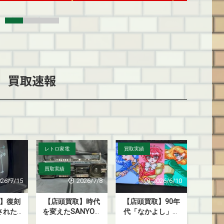
買取速報
買取実績
買取実績
買取実績
2026/7/8
2026/6/10
2026/7/29
】時代
【店頭買取】90年
【店頭買取】セガ
【店頭
NYOの
代「なかよし」黄
サターンの名作！
戯王』
W80』を
金期が蘇る！『セ
『パロディウス』
た懐か