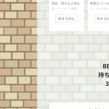
、ソ
現在、絶大な人気を
斬新なコンセプトか
ゲームはも
リ
ディングカードの
（Vectrex）』を川
横浜市青葉
津
コレクションを横
崎市高津区のお客
客様より買
テ
誇っている『遊戯
つ、まばゆい光とシ
音楽、映画
買
浜市都筑区のお客
様より買取いたし
しまし
代
王』『デジモン』
ンプルな線が織りな
らゆるエン
た
様より買取いたし
ました
続きを読む
続きを読む
続きを
を
『ワンピース』のト
す魅惑のレトロハー
ンメントが
ました
ハ
レーディングカード
ド『光速船（海外
遂げた1980
ゲーム（TCG）。し
名：Vectrex）』。今
楽を聴くた
ンの
かし、当時からカー
回は、BEEP宮前平店
な手段であ
プ
ドを触っていたコア
近隣の神奈川県川崎
ジカセ（ラ
タ
な方ならご存知の通
市高津区のお客様よ
ットレコー
力に
り、実は現在展開さ
り、非常に状態の良
もまた、こ
、
れているこれらのカ
い本体をお持ち込み
大きな進化
B
稼
ードゲームは、実質
いただきました！ 本
した。 今回
闘ゲ
「2代目」にあたる
機はゲーム史におい
なラジカセ
持
ン
のをご存知でしょう
て、まるで花火のよ
語る上で欠
オ
か？ 本日は、宮前平
うに強烈な光を放
三洋電機（SA
多
店からもアクセスの
ち、駆け抜けていっ
の歴史的名
か
良い横浜市都筑区の
た伝説のハードで
ラウンドU4 
機
お客様より店頭買取
す。今回はその軌跡
横浜市青葉
EP
にてお譲りいただい
と魅力を、最新のニ
様より宮前