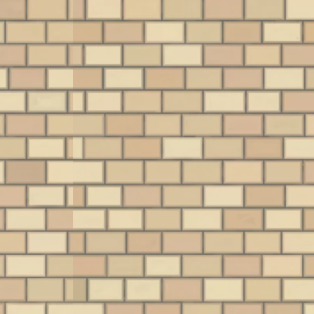
TCGの「オ
ュースを交えつつ振
お譲りいただきまし
『
（原点）」と
り返ってみたいと思
たので、ご紹介いた
の
る懐かしのア
います。 光速船
します！ 巨大化・高
ン
たちを振り返
（Vectrex）とは
スペック化が進んだ
市
たいと思いま
1983年にバンダイか
70年代のラジカセ事
宮
ンダイ版『遊
ら発売された家庭用
情 ラジカセの歴史は
み
最初に紹介す
ゲーム機で、元は
かなり古く、1966年
魔
、言わずと知
General Consum …
にオランダのフィ …
（S
戯王OCG …
月