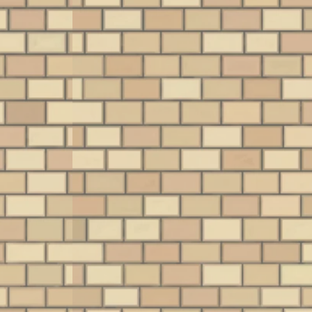
絶大な人気を
斬新なコンセプトか
ゲームはもちろん、
9
グカードの
（Vectrex）』を川
横浜市青葉区のお
ションを横
崎市高津区のお客
客様より買取いた
いる『遊戯
つ、まばゆい光とシ
音楽、映画など、あ
ば
筑区のお客
様より買取いたし
しました
デジモン』
ンプルな線が織りな
らゆるエンターテイ
飛
買取いたし
ました
きを読む
続きを読む
続きを読む
ピース』のト
す魅惑のレトロハー
ンメントが大躍進を
ち
ました
ィングカード
ド『光速船（海外
遂げた1980年代。音
の
TCG）。し
名：Vectrex）』。今
楽を聴くための主要
社
当時からカー
回は、BEEP宮前平店
な手段であった「ラ
詰
っていたコア
近隣の神奈川県川崎
ジカセ（ラジオカセ
で
らご存知の通
市高津区のお客様よ
ットレコーダー）」
も
は現在展開さ
り、非常に状態の良
もまた、この時代に
し
るこれらのカ
い本体をお持ち込み
大きな進化を遂げま
女
ームは、実質
いただきました！ 本
した。 今回は、そん
メ
目」にあたる
機はゲーム史におい
なラジカセの歴史を
せ
存知でしょう
て、まるで花火のよ
語る上で欠かせない
ば
日は、宮前平
うに強烈な光を放
三洋電機（SANYO）
戦
もアクセスの
ち、駆け抜けていっ
の歴史的名機、「サ
ン
浜市都筑区の
た伝説のハードで
ラウンドU4 W80」を
イ
より店頭買取
す。今回はその軌跡
横浜市青葉区のお客
う
譲りいただい
と魅力を、最新のニ
様より宮前平店にて
当