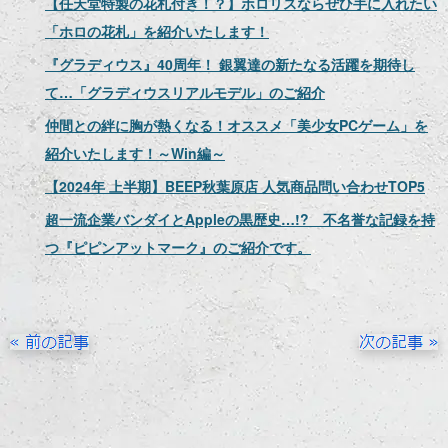
【任天堂特製の花札付き！？】ホロリスならぜひ手に入れたい
「ホロの花札」を紹介いたします！
『グラディウス』40周年！ 銀翼達の新たなる活躍を期待し
て…「グラディウスリアルモデル」のご紹介
仲間との絆に胸が熱くなる！オススメ「美少女PCゲーム」を
紹介いたします！～Win編～
【2024年 上半期】BEEP秋葉原店 人気商品問い合わせTOP5
超一流企業バンダイとAppleの黒歴史…!? 不名誉な記録を持
つ『ピピンアットマーク』のご紹介です。