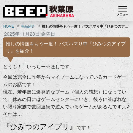
HOME
商品紹介
推しの情熱をもう一度！ バズハマり中『ひみつのアイプリ』を紹介！
2025年11月28日 金曜日
推しの情熱をもう一度！ バズハマり中『ひみつのアイプ
リ』を紹介！
どうも！ いっちー☆ほしです。
今回は完全に昨年からマイブームになっているカードゲー
ムのお話です！
現在、若年層に爆発的なブーム（個人の感想）になってい
て、休みの日にはゲームセンターにいき、後ろに並ばれな
い限り家族で数回連続で遊んでいるゲームがあるんですよ♪
それは…
『ひみつのアイプリ』
です！