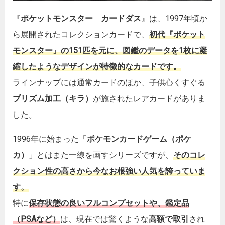
『
ポケットモンスター カードダス
』は、1997年頃か
ら展開されたコレクションカードで、
初代『ポケット
モンスター』の151匹を元に、図鑑のデータを1枚に凝
縮したようなデザインが特徴的なカードです。
ラインナップには通常カードのほか、子供心くすぐる
プリズム加工（キラ）
が施されたレアカードがありま
した。
1996年に始まった「
ポケモンカードゲーム（ポケ
カ）
」とはまた一線を画すシリーズですが、
そのコレ
クション性の高さから今なお根強い人気を誇っていま
す。
特に
保存状態の
良い
フルコンプセットや、鑑定品
（PSAなど）
は、現在では驚くような
高額で取引
され