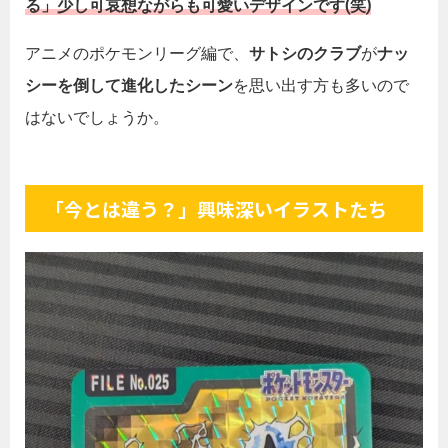
る
」少し可哀想ながらも可愛いデザインです(笑)
アニメのポケモンリーグ編で、
サトシのクラブ
が
ナッ
シーを倒して進化したシーン
を思い出す方も多いので
はないでしょうか。
「今とは違う？」興味深いイラストたち