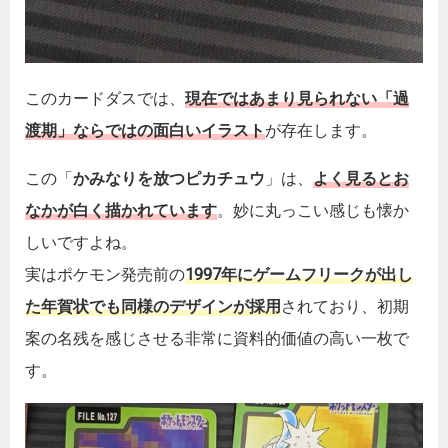
このカードダスでは、
現在ではあまり見られない「過
渡期」ならではの面白いイラスト
が存在します。
この「
かみなりを放つピカチュウ
」は、
よく見るとお
なかが白く描かれています
。妙に丸っこい感じも懐か
しいですよね。
実はポケモン発売前の
1997年にゲームフリークが出し
た年賀状でも同様のデザインが採用
されており、初期
案の名残を感じさせる非常に資料的価値の高い一枚で
す。