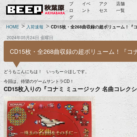
ブ
イベ
アク
店舗
ロ
ント
セス
一覧
グ
HOME
入荷速報
CD15枚・全268曲収録の超ボリューム！『
2024年05月24日 金曜日
CD15枚・全268曲収録の超ボリューム！『コ
どうもこんにちは！ いっちー☆ほしです。
今回は、待望のゲームサントラCD！
CD15枚入りの『コナミ ミュージック 名曲コレク