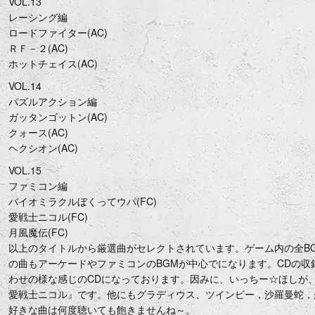
VOL.13
レーシング編
ロードファイター(AC)
ＲＦ－２(AC)
ホットチェイス(AC)
VOL.14
パズルアクション編
ガッタンゴットン(AC)
クォース(AC)
ヘクシオン(AC)
VOL.15
ファミコン編
バイオミラクルぼくってウパ(FC)
愛戦士ニコル(FC)
月風魔伝(FC)
以上のタイトルから厳選曲がセレクトされています。ゲーム内の全B
の曲もアーケードやファミコンのBGMが中心でになります。CDの収録曲は
わせの様な感じのCDになっております。因みに、いっちー☆ほしが、テン
愛戦士ニコル』です。他にもグラディウス、ツインビー，沙羅曼蛇，
好きな曲は何度聴いても飽きませんね～。