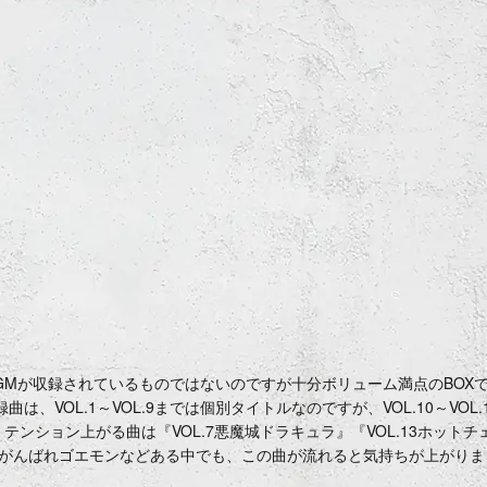
GMが収録されているものではないのですが十分ボリューム満点のBOX
、VOL.1～VOL.9までは個別タイトルなのですが、VOL.10～VOL
ション上がる曲は『VOL.7悪魔城ドラキュラ』『VOL.13ホットチェイ
がんばれゴエモンなどある中でも、この曲が流れると気持ちが上がりま