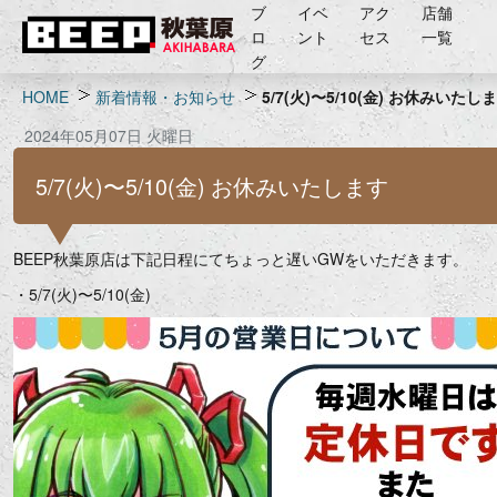
ブ
イベ
アク
店舗
ロ
ント
セス
一覧
グ
HOME
新着情報・お知らせ
5/7(火)〜5/10(金) お休みいたし
2024年05月07日 火曜日
5/7(火)〜5/10(金) お休みいたします
BEEP秋葉原店は下記日程にてちょっと遅いGWをいただきます。
・5/7(火)〜5/10(金)