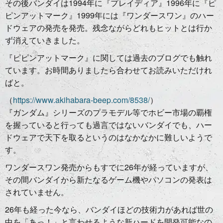
その後バンダイは1994年に『プレイディア』1996年に『ピ
ピンアットマーク』1999年には『ワンダースワン』のハー
ドウェアの発売を発売。残念ながらどれもヒットとは行か
ず消えていきました。
『ピピンアットマーク』に関しては過去のブログでも触れ
ています。お時間ありましたら合わせてお読みいただけれ
ばと。
（
https://www.akihabara-beep.com/8538/
）
『ガンダム』シリーズのプラモデル等でホビー市場の覇権
を握っていると行っても過言ではないバンダイでも、ハー
ドウェアで天下を取るというのはなかなかに難しいようで
す。
ワンダースワン発売からもすでに26年が経っていますが、
その間バンダイから新たなるゲーム機やパソコンの発表は
されていません。
26年も経った今なら、バンダイほどの技術力があれば世の
中を「あっ！」と言わせるような新ハードを開発可能なの