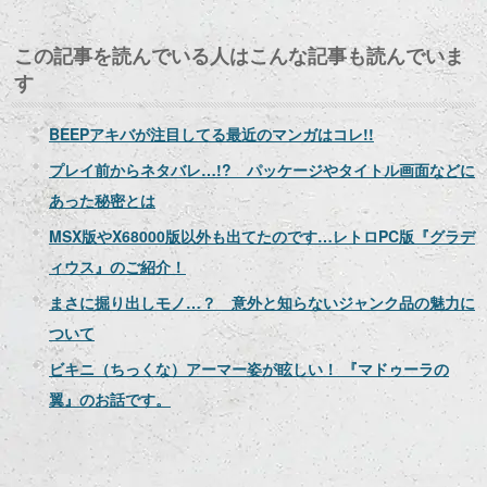
この記事を読んでいる人はこんな記事も読んでいま
す
BEEPアキバが注目してる最近のマンガはコレ!!
プレイ前からネタバレ…!? パッケージやタイトル画面などに
あった秘密とは
MSX版やX68000版以外も出てたのです…レトロPC版『グラデ
ィウス』のご紹介！
まさに掘り出しモノ…？ 意外と知らないジャンク品の魅力に
ついて
ビキニ（ちっくな）アーマー姿が眩しい！ 『マドゥーラの
翼』のお話です。