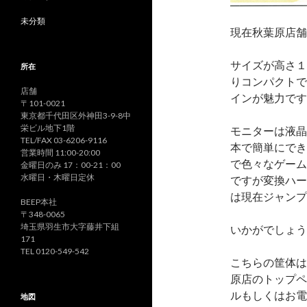
未分類
現在秋葉原店舗
サイズが高さ１
所在
りコンパクトで
店舗
インが魅力です
〒101-0021
東京都千代田区外神田3-9-8中
栄ビル地下1階
モニターは液晶
TEL/FAX 03-6206-9116
本で簡単にでき
営業時間 11:00-20:00
で色々なゲーム
金曜日のみ 17：00-21：00
水曜日・木曜日定休
ですが変換ハー
は現在ジャンプ
BEEP本社
〒348-0065
埼玉県羽生市大字藤井下組
いかがでしょう
171
TEL 0120-549-542
こちらの筐体は
原店のトップページ（
ルもしくはお電
地図