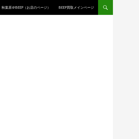
コンテンツへ移動
秋葉原＠BEEP（お店のページ）
BEEP買取メインページ