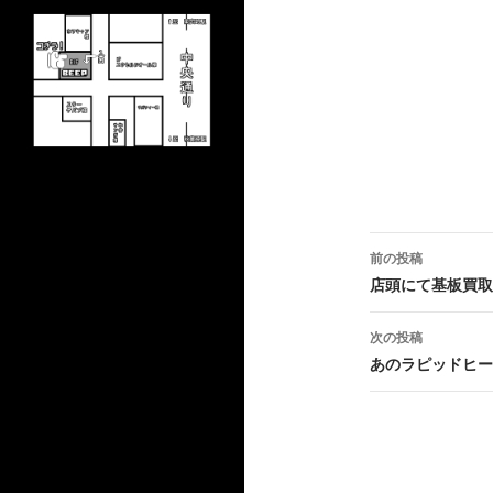
前の投稿
投
店頭にて基板買取
稿
次の投稿
ナ
あのラピッドヒー
ビ
ゲ
ー