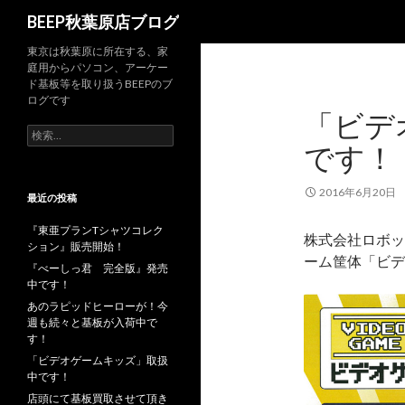
検
BEEP秋葉原店ブログ
索
東京は秋葉原に所在する、家
庭用からパソコン、アーケー
ド基板等を取り扱うBEEPのブ
ログです
「ビデ
検
です！
索
:
2016年6月20日
最近の投稿
『東亜プランTシャツコレク
株式会社ロボッ
ション』販売開始！
ーム筐体「ビデ
『べーしっ君 完全版』発売
中です！
あのラピッドヒーローが！今
週も続々と基板が入荷中で
す！
「ビデオゲームキッズ」取扱
中です！
店頭にて基板買取させて頂き